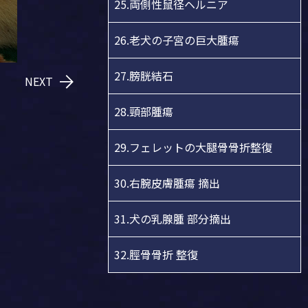
25.両側性鼠径ヘルニア
26.老犬の子宮の巨大腫瘍
27.膀胱結石
NEXT
28.頸部腫瘍
29.フェレットの大腿骨骨折整復
30.右腕皮膚腫瘍 摘出
31.犬の乳腺腫 部分摘出
32.脛骨骨折 整復