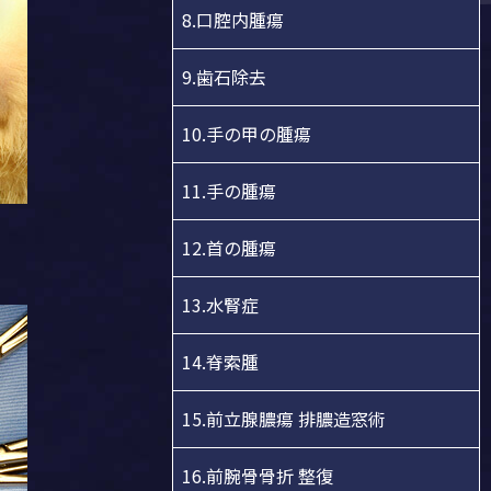
8.口腔内腫瘍
9.歯石除去
10.手の甲の腫瘍
11.手の腫瘍
12.首の腫瘍
13.水腎症
14.脊索腫
15.前立腺膿瘍 排膿造窓術
16.前腕骨骨折 整復