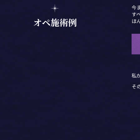
今
す
オペ施術例
ほ
私
そ