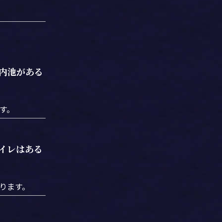
内池がある
す。
イレはある
ります。