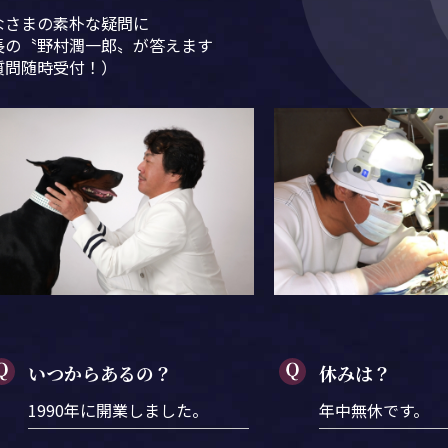
なさまの素朴な疑問に
長の〝野村潤一郎〟が答えます
質問随時受付！）
いつからあるの？
休みは？
1990年に開業しました。
年中無休です。