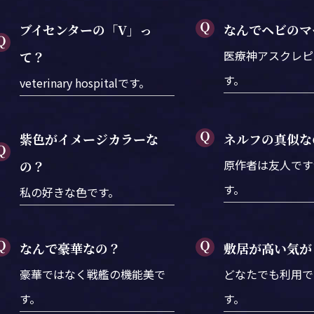
ブイセンターの「V」っ
なんでヘビのマ
医療神アスクレピ
て？
す。
veterinary hospitalです。
紫色がイメージカラーな
ネルフの真似な
原作者は友人です
の？
す。
私の好きな色です。
なんで豪華なの？
敷居が高い気が
豪華ではなく戦艦の機能美で
どなたでも利用で
す。
す。