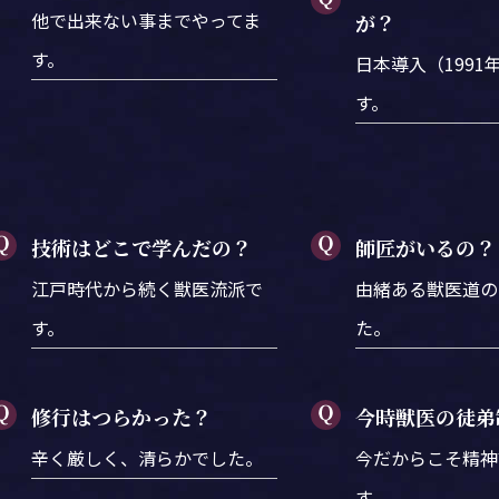
他で出来ない事までやってま
が？
す。
日本導入（1991
す。
技術はどこで学んだの？
師匠がいるの？
江戸時代から続く獣医流派で
由緒ある獣医道の
す。
た。
修行はつらかった？
今時獣医の徒弟
辛く厳しく、清らかでした。
今だからこそ精神
す。