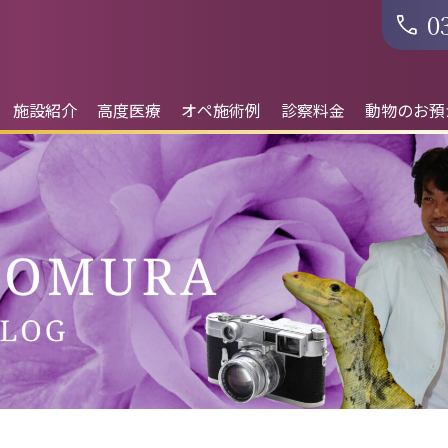
0
施設紹介
高度医療
オペ施術例
診察料金
動物のお預