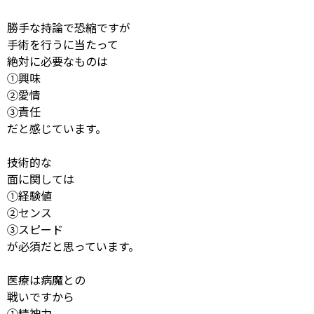
勝手な持論で恐縮ですが
手術を行うに当たって
絶対に必要なものは
①興味
②愛情
③責任
だと感じています。
技術的な
面に関しては
①経験値
②センス
③スピード
が必須だと思っています。
医療は病魔との
戦いですから
①精神力