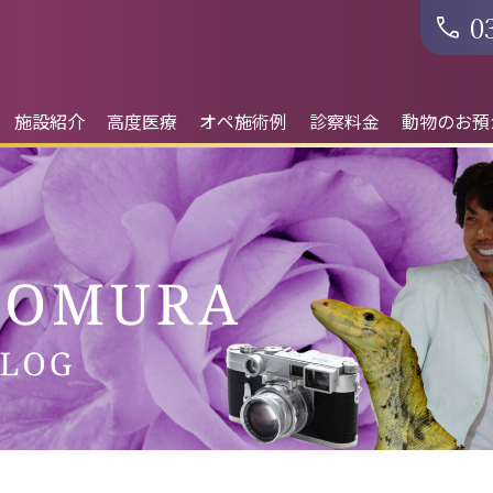
0
施設紹介
高度医療
オペ施術例
診察料金
動物のお預