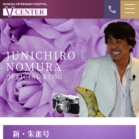
新・朱雀号