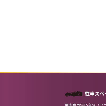
駐車スペ
屋内駐車場15台分（ワ