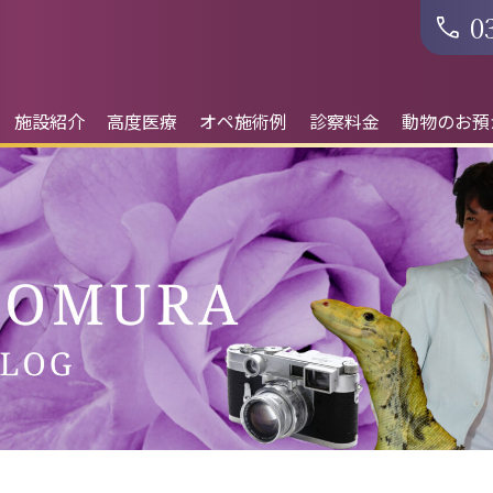
0
施設紹介
高度医療
オペ施術例
診察料金
動物のお預