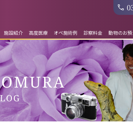
0
施設紹介
高度医療
オペ施術例
診察料金
動物のお預