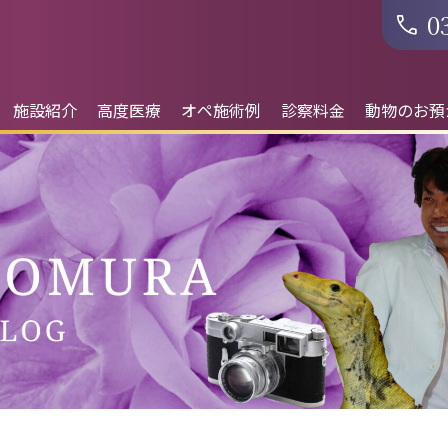
0
施設紹介
高度医療
オペ施術例
診察料金
動物のお預