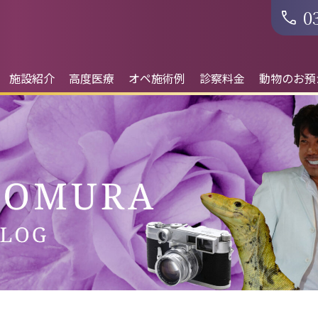
0
施設紹介
高度医療
オペ施術例
診察料金
動物のお預